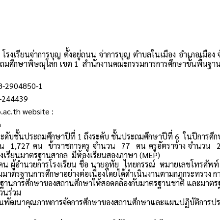
 โรงเรียนจ่าการบุญ ตั้งอยู่ถนน จ่าการบุญ ตำบลในเมือง อำเภอเมือง
ระถมศึกษาพิษณุโลก เขต 1 สำนักงานคณะกรรมการการศึกษาขั้นพื้นฐา
88-2904850-1
-244439
b.ac.th website :
th
ะดับชั้นประถมศึกษาปีที่ 1 ถึงระดับ
ชั้นประถมศึกษาปีที่ 6
ในปีการศึ
นวน 1,727 คน ข้าราชการครู จำนวน 77 คน ครูอัตราจ้าง จำนวน 2 แล
รงเรียนมาตรฐานสากล มีห้องเรียนสองภาษา (MEP)
9 คน ผู้อำนวยการโรงเรียน ชื่อ นายอุทัย ไทยกรรณ์ หมายเลขโทรศัพ
มมาตรฐานการศึกษาอย่างต่อเนื่องโดยได้ดำเนินงานตามกฎกระทรวง การ
ฐานการศึกษาของสถานศึกษาให้สอดคล้องกับมาตรฐานชาติ และมาตรฐ
่วนร่วม
นพัฒนาคุณภาพการจัดการศึกษาของสถานศึกษาและแผนปฏิบัติการปร